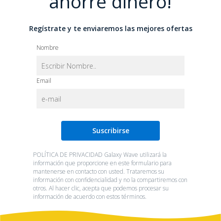
ahorre dinero!
Regístrate y te enviaremos las mejores ofertas
Nombre
Email
POLÍTICA DE PRIVACIDAD Galaxy Wave utilizará la
información que proporcione en este formulario para
mantenerse en contacto con usted. Trataremos su
información con confidencialidad y no la compartiremos con
otros. Al hacer clic, acepta que podemos procesar su
información de acuerdo con estos términos.